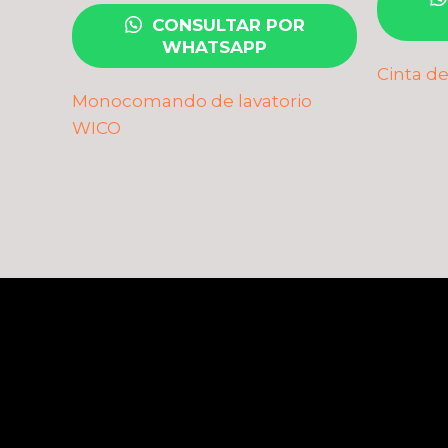
CONSULTAR POR
WHATSAPP
Cinta d
Monocomando de lavatorio
WICO