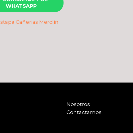
WHATSAPP
estapa Cañerias Merclin
Nosotros
Contactarnos